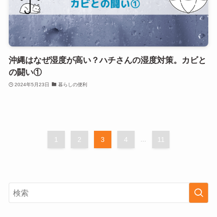
沖縄はなぜ湿度が高い？ハチさんの湿度対策。カビと
の闘い①
2024年5月23日
暮らしの便利
1
2
3
4
...
11