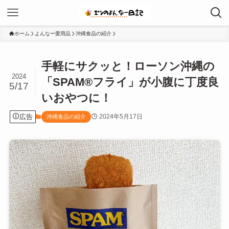
ホーム
よんなー愛用品
沖縄食品の紹介
手軽にサクッと！ローソン沖縄の
2024
「SPAM®︎フライ」が小腹に丁度良
5/17
いおやつに！
広告
2024年5月17日
沖縄食品の紹介