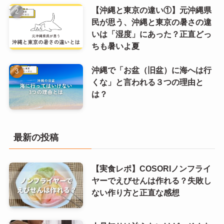
【沖縄と東京の違い①】元沖縄県
民が思う、沖縄と東京の暑さの違
いは「湿度」にあった？正直どっ
ちも暑いよ夏
沖縄で「お盆（旧盆）に海へは行
くな」と言われる３つの理由と
は？
最新の投稿
【実食レポ】COSORIノンフライ
ヤーでえびせんは作れる？失敗し
ない作り方と正直な感想