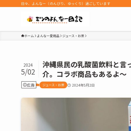
日々、よんなー（のんびり、ゆっくり）過ごしています
ホーム
よんなー愛用品
ジュース・お茶
沖縄県民の乳酸菌飲料と言
2024
5/02
介。コラボ商品もあるよ～
広告
ジュース・お茶
2024年5月2日