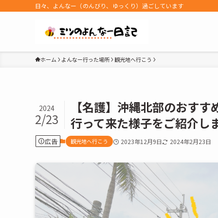
日々、よんなー（のんびり、ゆっくり）過ごしています
ホーム
よんなー行った場所
観光地へ行こう
【名護】沖縄北部のおすす
2024
2/23
行って来た様子をご紹介し
広告
観光地へ行こう
2023年12月9日
2024年2月23日