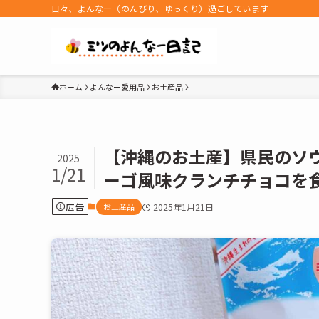
日々、よんなー（のんびり、ゆっくり）過ごしています
ホーム
よんなー愛用品
お土産品
【沖縄のお土産】県民のソ
2025
1/21
ーゴ風味クランチチョコを
広告
お土産品
2025年1月21日