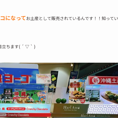
コになって
お土産として販売されているんです！！知って
す( ´ ▽ ` )