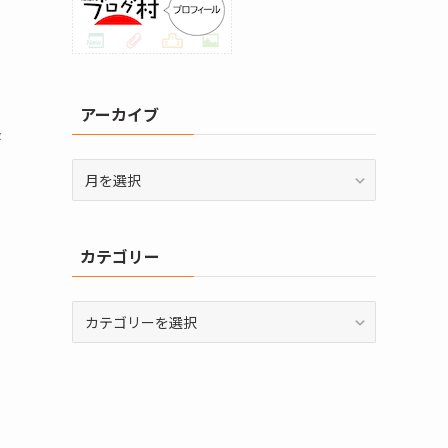
アーカイブ
張
ア
ー
カ
イ
カテゴリー
ブ
カ
テ
ゴ
リ
ー