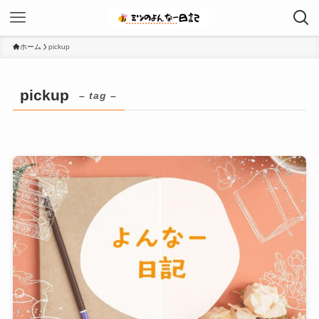
ホーム
pickup
pickup
– tag –