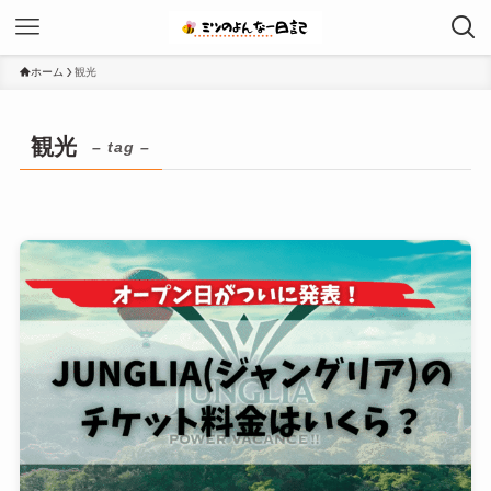
ホーム
観光
観光
– tag –