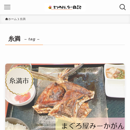
ホーム
糸満
糸満
– tag –