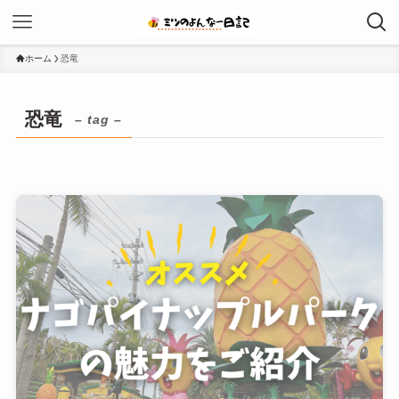
ホーム
恐竜
恐竜
– tag –